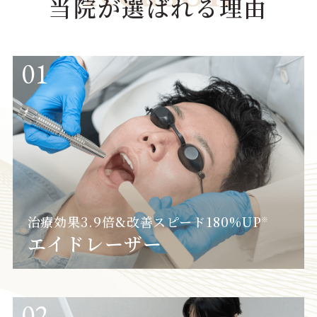
当院が選ばれる理由
01
治療効果3.9倍&改善スピード180%UP
※
エイドレーザー
02