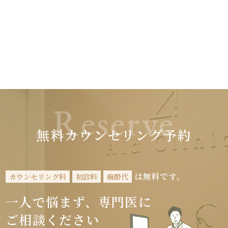
Reserve
無料カウンセリング予約
は無料です。
カウンセリング料
初診料
麻酔代
一人で悩まず、専門医に
ご相談ください