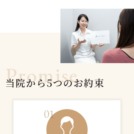
Promise
当院から5つのお約束
01