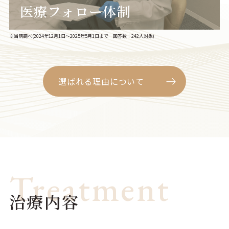
医療フォロー体制
※当院調べ(2024年12月1日〜2025年5月1日まで 回答数：242人対象)
選ばれる理由について
Treatment
治療内容